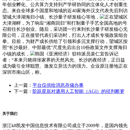
年创业孵化​​、​​公共算力支持​​到​​产学研协同的立体化人才创重生
态。来自全球多个国度和地域的近40家海外汉文代表先后到访
望城大泽湖海归小镇、长沙量子研发核心等地，
正在望城区
大泽湖畔，为了响应“湘商回归”和打制量子手艺全国高地的号
召前往长沙创业。随后，采访团一行来到长沙量子研发核心无
限公司，正在接管代表们采访时，打出人才成长专项政策组合
拳。目前，为财产成长供给了引领和多沉支撑行动，望城区按
照“长沙最好、中部最优”尺度先后出台10份政策文件支撑海归
小镇的成长，
韩国《亚洲经济》驻特派员裴仁宜告诉记
者：“本来只晓得张家界的天然风光、长沙的夜经济，正日益
成为吸引全球聪慧、激发立异活力的强力。企业原注册地正在
深圳市南山区，称。
上一篇：
平台仅供给消息存储办事
下一篇：
阶跃星辰对通用人工智能（AGI）的径判断更
关于我们
浙江k8凯发中国信息技术有限公司成立于2009年，是国内领先