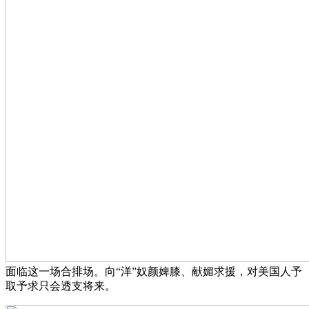
面临这一场合排场。向“洋”奴颜婢膝、献媚求援，对美国人予
取予求只会透支将来。