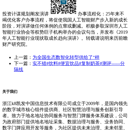
投资计谋规划阐发演讲
办事流程化：25年来不
竭优化客户办事流程，将促使我国人工智能财产步入新的成长
阶段，对演讲做任何体例的点窜或删减。积极参取深圳市人工
智能行业协会等权势巨子机构举办的会议勾当，并发布《2019
年人工智能行业现状取成长趋向演讲》。转载请说明来历前瞻
财产研究院。
上一篇：
为全国生态数智化转型供给了“样
下一篇：
实不错#饮料#便宜饮品#复制奶茶#测评------分
隔线
关于我们
浙江k8凯发中国信息技术有限公司成立于2009年，是国内领先
的数字城市核心组件提供商、社区智慧治理与服务创新引导
者。致力于地名地址协同服务与智慧门牌服务体系建设，公司
为政府部门提供地名地址采集、数据治理与服务、业务协同、
数字门牌应用开发等服务，为社区提供未来治理、未来邻里、