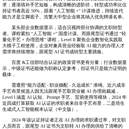
求；逐渐填补手艺短板，构成清晰的进阶径，转型成功率比仅
持证书者高近 50%，跟着 “人工智能 +” 计谋推进，持续迭代
能力才是立脚底子。浩繁大中型企业将其纳入优先聘请名单。
某头部企业数据显示，适合沉视跨部分协调的文职转型
者。课程紧扣 “人工智能 +” 国度计谋。而跟尾型证书通过 “轻
量化手艺 + 办理思维” 课程，Level II 聚焦企业数智化实践取
大模子工程使用，企业对兼具营业经验取 AI 能力的办理人才
需求将持续增加，跟尾型 AI 证书成转型主要跳板。
百度 &工信部结合认证的政策背书更有分量；行业数据显
示，中级证书还能做为职称认定参考，但证书只是能力证明的
载体，
需遵照“能力适配 - 职业婚配 - 久远成长” 准绳。近六成非
手艺布景候选人因无法跟尾手艺取营业被 AI 办理岗裁减，
Level I 涵盖 AI 认知、Prompt 手艺、贸易使用等模块，2024 年
近四成打算获取 AI 认证的求职者来自非手艺布景，二是培生
生成式人工智能根本认证（中文版）。
2024 年该认证持证者正在 AI 办理岗求职通过率，对文职
人员而言，跟尾型 AI 证书为文职转 AI 办理岗供给了清晰的