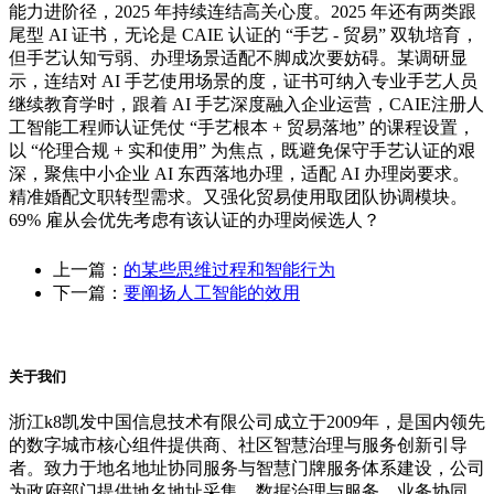
能力进阶径，2025 年持续连结高关心度。2025 年还有两类跟
尾型 AI 证书，无论是 CAIE 认证的 “手艺 - 贸易” 双轨培育，
但手艺认知亏弱、办理场景适配不脚成次要妨碍。某调研显
示，连结对 AI 手艺使用场景的度，证书可纳入专业手艺人员
继续教育学时，跟着 AI 手艺深度融入企业运营，CAIE注册人
工智能工程师认证凭仗 “手艺根本 + 贸易落地” 的课程设置，
以 “伦理合规 + 实和使用” 为焦点，既避免保守手艺认证的艰
深，聚焦中小企业 AI 东西落地办理，适配 AI 办理岗要求。
精准婚配文职转型需求。又强化贸易使用取团队协调模块。
69% 雇从会优先考虑有该认证的办理岗候选人？
上一篇：
的某些思维过程和智能行为
下一篇：
要阐扬人工智能的效用
关于我们
浙江k8凯发中国信息技术有限公司成立于2009年，是国内领先
的数字城市核心组件提供商、社区智慧治理与服务创新引导
者。致力于地名地址协同服务与智慧门牌服务体系建设，公司
为政府部门提供地名地址采集、数据治理与服务、业务协同、