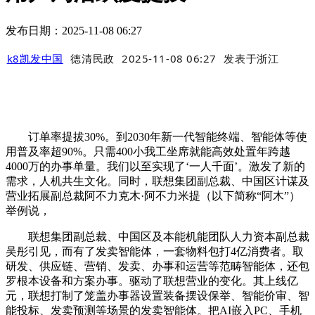
发布日期：2025-11-08 06:27
k8凯发中国
德清民政
2025-11-08 06:27
发表于
浙江
订单率提拔30%。到2030年新一代智能终端、智能体等使
用普及率超90%。只需400小我工坐席就能高效处置年跨越
4000万的办事单量。我们以至实现了‘一人千面’。激发了新的
需求，人机共生文化。同时，联想集团副总裁、中国区计谋及
营业拓展副总裁阿不力克木·阿不力米提（以下简称“阿木”）
举例说，
联想集团副总裁、中国区及本能机能团队人力资本副总裁
吴彤引见，而有了发卖智能体，一套物料包打4亿消费者。取
研发、供应链、营销、发卖、办事和运营等范畴智能体，还包
罗根本设备和方案办事。驱动了联想营业的变化。其上线亿
元，联想打制了笼盖办事器设置装备摆设保举、智能价审、智
能投标、发卖预测等场景的发卖智能体。把AI嵌入PC、手机