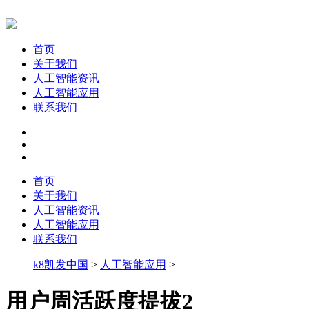
首页
关于我们
人工智能资讯
人工智能应用
联系我们
首页
关于我们
人工智能资讯
人工智能应用
联系我们
k8凯发中国
>
人工智能应用
>
用户周活跃度提拔2