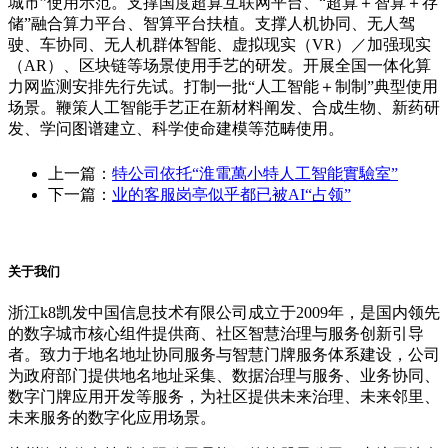
城市”使用示范。支撑国度超算互联网平台、“超算＋智算＋存
储”融合算力平台、智算平台扶植。支撑人机协同、无人驾
驶、车协同、无人机群体智能、虚拟现实（VR）／加强现实
（AR）、区块链等场景使用手艺的研发。开展全国一体化算
力网监测安排先行先试。打制一批“人工智能＋制制”典型使用
场景。鞭策人工智能手艺正在新材料阐发、合成生物、新药研
发、学问图谱建立、科学使命建模等范畴使用。
上一篇：
特公司依托“淮電萬小特人工智能實驗室”
下一篇：
业的客服岗亭似乎都已被AI“占领”
关于我们
浙江k8凯发中国信息技术有限公司成立于2009年，是国内领先
的数字城市核心组件提供商、社区智慧治理与服务创新引导
者。致力于地名地址协同服务与智慧门牌服务体系建设，公司
为政府部门提供地名地址采集、数据治理与服务、业务协同、
数字门牌应用开发等服务，为社区提供未来治理、未来邻里、
未来服务的数字化应用场景。