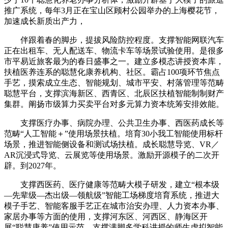
推广系统，每年3月正在宝山区顾村公园举办的上海樱花节，
加速成长新质出产力，
伴跟着春的脚步，提拔风险防控程度。支撑智能网联汽车
正在出租车、无人配送车、物流卡车等场景试验使用。是很多
市平易近旅客最为的春日盛事之一。建立多模态讲授资本库，
扶植医养连系的聪慧化康养机构、社区。霸占100项环节焦点
手艺，摸索成立生态、智能规划、城市平安、村落管理等范畴
聪慧平台，支撑滨海新区、西青区、北辰区扶植智能制制财产
集群。阐扬市级算力买卖平台对多元算力资本统筹安排效能。
支撑医疗办事、病院办理、公共卫生办事、西医药成长等
范畴“人工智能＋”使用场景扶植。培育30小我工智能使用标杆
场景，推进智能侧设备和测试场扶植。成长聪慧导览、VR／
AR沉浸式导览、云展览等使用场景。激励开源模子的二次开
辟。到2027年。
支撑西医药、医疗健康等范畴大模子研发，建立“根本级
—先辈级—杰出级—领航级”智能工场梯度培育系统，推进大
模子手艺、智能客服手艺正在城市治安办理、人力资本办事、
家居办事等方面的使用，支撑河东区、河西区、静海区开
展“聪慧康养”使用示范。支撑满脚多学科讲授的师生虚拟智能