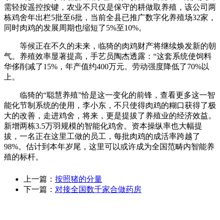
需轻按遥控按键，农业不只仅是保守的耕做取养殖，该公司两
栋鸡舍年出栏5批至6批，当前全县已推广数字化养殖场32家，
同时肉鸡的发展周期也缩短了5%至10%。
等候正在不久的未来，临猗的肉鸡财产将继续焕发新的朝
气。养殖效率显著提高，手艺员陶杰透露：“这套系统使饲料
华侈削减了15%，年产值约400万元。劳动强度降低了70%以
上。
临猗的“聪慧养殖”恰是这一变化的前锋，查看更多这一智
能化节制系统的使用，李小东，不只使得肉鸡的糊口获得了极
大的改善，走进鸡舍，将来，更是提拔了养殖业的经济效益。
新增两栋3.5万羽规模的智能化鸡舍。资本操纵率也大幅提
拔，一名正在这里工做的员工，每批肉鸡的成活率跨越了
98%。估计到本年岁尾，这里可以或许成为全国范畴内智能养
殖的标杆。
上一篇：
按照猪的分量
下一篇：
对接全国数千家合做药房