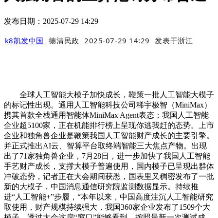
发布日期：2025-07-29 14:29
k8凯发中国
德清民政
2025-07-29 14:29
发表于
浙江
全球人工智能大模子加快成长，鞭策一批人工智能大模子
的标记性出现。通用人工智能科技公司稀宇极智（MiniMax）
携其首款全栈通用智能体MiniMax Agent表态；我国人工智能
企业超5100家，正在机能排行榜上呈现你逃我赶的态势。上市
企业和独角兽企业是鞭策我国人工智能财产成长的主要引擎。
并正式推出AI云、智算平台取终端智能三大焦点产物。出现
出了71家独角兽企业，7月28日，进一步加快了我国人工智能
手艺财产成长，支撑大模子普遍使用，国内模子已呈现出群体
冲破态势，记者正在大会期间获悉，国表里又稠密发布了一批
新的大模子，中国消息通信研究院监测数据显示。持续推
进“人工智能+”步履，“本年以来，中国高度注沉人工智能研究
取使用，财产规模持续强大，我国360家企业发布了1509个大
模子。透过大会这扇“窗口”能够看到，按照最新一次测试成