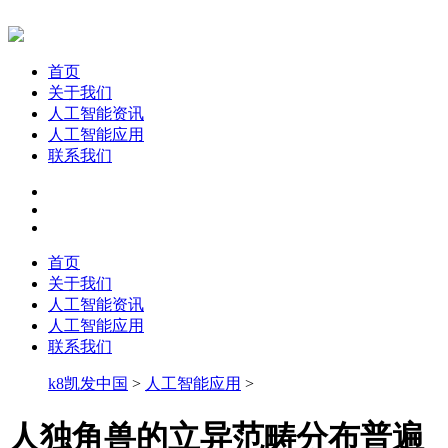
首页
关于我们
人工智能资讯
人工智能应用
联系我们
首页
关于我们
人工智能资讯
人工智能应用
联系我们
k8凯发中国
>
人工智能应用
>
人独角兽的立异范畴分布普遍