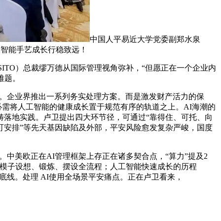
中国人平易近大学党委副郑水泉
工智能手艺成长行稳致远！
TO）总裁缪万德从国际管理视角弥补，“但愿正在一个企业内
难题。
行。企业界推出一系列务实处理方案。而是激发财产活力的保
必需将人工智能的健康成长置于规范有序的轨道之上。AI海潮的
畴落地实践。卢卫提出四大环节径，可通过“靠得住、可托、向
皆可安排”等先天基因缺陷及外部，平安风险愈发复杂严峻，国度
中美欧正在AI管理框架上存正在诸多契合点，“算力”提及2
于模子设想、锻炼、摆设全流程；人工智能快速成长的历程
底线。处理 AI使用全场景平安痛点。正在卢卫看来，