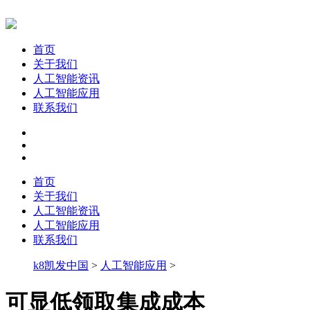
首页
关于我们
人工智能资讯
人工智能应用
联系我们
首页
关于我们
人工智能资讯
人工智能应用
联系我们
k8凯发中国
>
人工智能应用
>
可显低领取集成成本